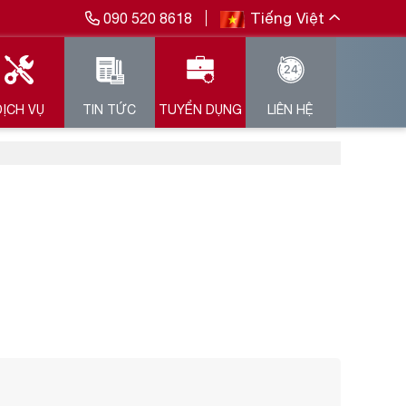
Tiếng Việt
090 520 8618
DỊCH VỤ
TIN TỨC
TUYỂN DỤNG
LIÊN HỆ