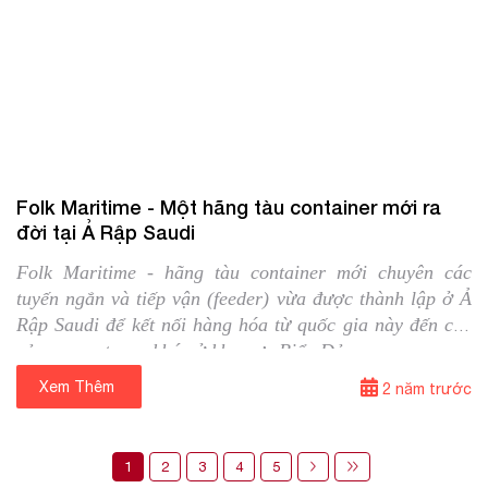
04/03/2024
Tin quốc tế
Folk Maritime - Một hãng tàu container mới ra
đời tại Ả Rập Saudi
Folk Maritime - hãng tàu container mới chuyên các
tuyến ngắn và tiếp vận (feeder) vừa được thành lập ở Ả
Rập Saudi để kết nối hàng hóa từ quốc gia này đến các
cảng quan trọng khác ở khu vực Biển Đỏ.
Xem Thêm
⟶
2 năm trước
1
2
3
4
5