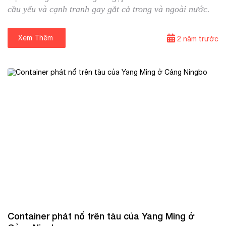
cầu yếu và cạnh tranh gay gắt cả trong và ngoài nước.
Xem Thêm
⟶
2 năm trước
14/08/2024
Tin quốc tế
Container phát nổ trên tàu của Yang Ming ở