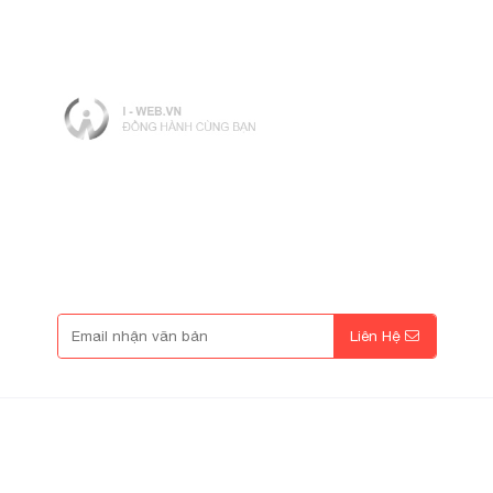
Giờ làm việc: 08:00 - 17:00
Mở cửa: T2 - T6 Hằng tuần (Trừ các ngày lễ)
Nhập Mã Khuyến Mãi
Liên Hệ
Thông Tin Liên Hệ
Hotline: 090.520.8618 ( Ms.Lee )