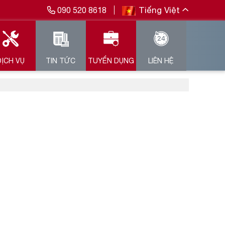
Tiếng Việt
090 520 8618
DỊCH VỤ
TIN TỨC
TUYỂN DỤNG
LIÊN HỆ
Nhập Mã Khuyến Mãi