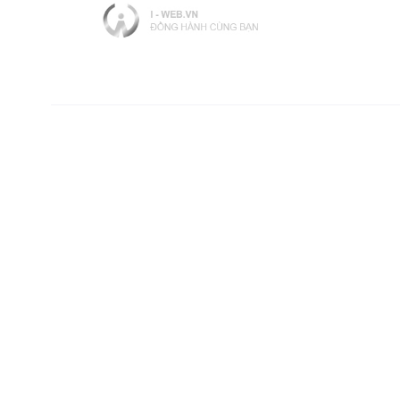
Thông Tin Liên Hệ
Hotline: 090.520.8618 ( Ms.Lee )
Email: Sales@lv-service.vn
Website: Lv-service.vn
Mã số thuế: 0317288771
​Địa chỉ:
438 Nguyễn Tất Thành, Phường Xóm Chiếu, TP
Hồ Chí Minh