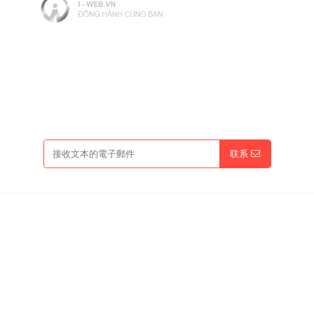
工作時間：08:00 - 17:00
開放時間：週一至週日（節假日）
輸入促銷代碼
联系
联系方式
热线：090.520.8618 (
黎小姐)
电子邮件：Sales@lv-service.vn
网站：lv-service.vn